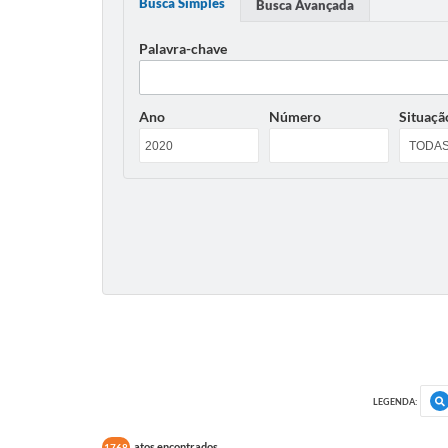
Busca Simples
Busca Avançada
Palavra-chave
Ano
Número
Situaçã
LEGENDA:
atos encontrados
1768