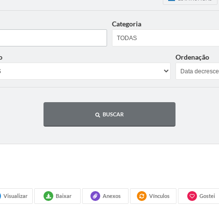
Categoria
o
Ordenação
BUSCAR
Visualizar
Baixar
Anexos
Vínculos
Gostei