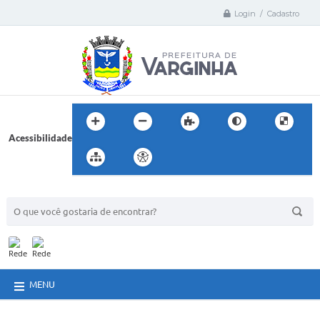
Login / Cadastro
Acessibilidade
BUSCA DO SITE:
MENU