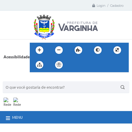
Login / Cadastro
Acessibilidade
BUSCA DO SITE:
MENU