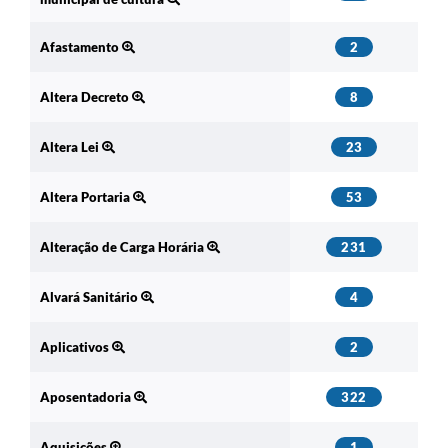
Afastamento
2
Altera Decreto
8
Altera Lei
23
Altera Portaria
53
Alteração de Carga Horária
231
Alvará Sanitário
4
Aplicativos
2
Aposentadoria
322
Aquisições
1