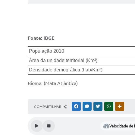
Fonte: IBGE
População 2010
Área da unidade territorial (Km²)
Densidade demográfica (hab/Km²)
Bioma: (Mata Atlântica)
COMPARTILHAR
FACEBOOK
MESSENGER
TWITTER
WHATSAPP
OUTRAS
Velocidade de l