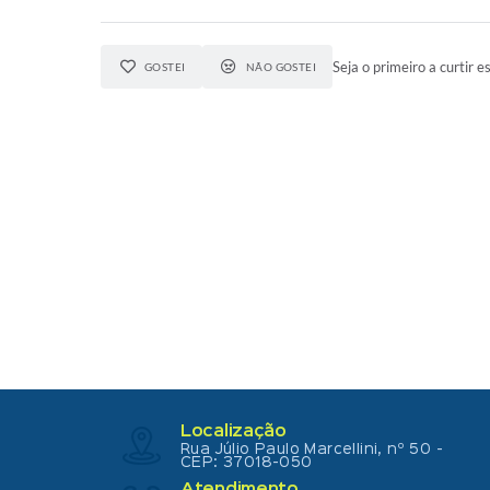
Seja o primeiro a curtir e
GOSTEI
NÃO GOSTEI
Localização
Rua Júlio Paulo Marcellini, nº 50 -
CEP: 37018-050