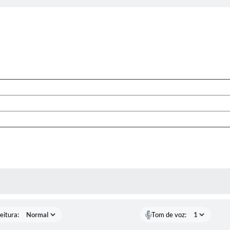
 MÍDIAS
eitura:
Tom de voz: