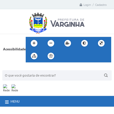
Login / Cadastro
Acessibilidade
BUSCA DO SITE:
MENU