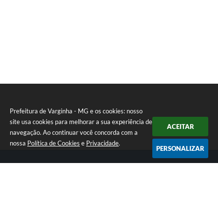
Prefeitura de Varginha - MG e os cookies: nosso
site usa cookies para melhorar a sua experiência de
ACEITAR
navegação. Ao continuar você concorda com a
nossa
Política de Cookies
e
Privacidade
.
PERSONALIZAR
Telefone: (35) 3690-2000
Endereço: Rua Júlio Paulo Marcellini, nº 50 | CEP: 37018-050
Atendimento de Segunda-feira a Sexta-feira das 07h30 as 17h30
CNPJ: 18.240.119/0001-05
Prefeitura de Varginha - MG