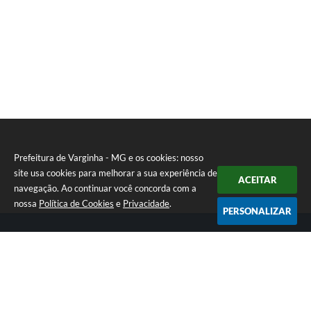
Prefeitura de Varginha - MG e os cookies: nosso
site usa cookies para melhorar a sua experiência de
ACEITAR
navegação. Ao continuar você concorda com a
nossa
Política de Cookies
e
Privacidade
.
PERSONALIZAR
Telefone: (35) 3690-2000
Endereço: Rua Júlio Paulo Marcellini, nº 50 | CEP: 37018-050
Atendimento de Segunda-feira a Sexta-feira das 07h30 as 17h30
CNPJ: 18.240.119/0001-05
Prefeitura de Varginha - MG