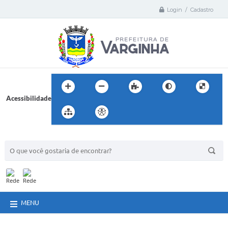
Login / Cadastro
Acessibilidade
BUSCA DO SITE:
MENU