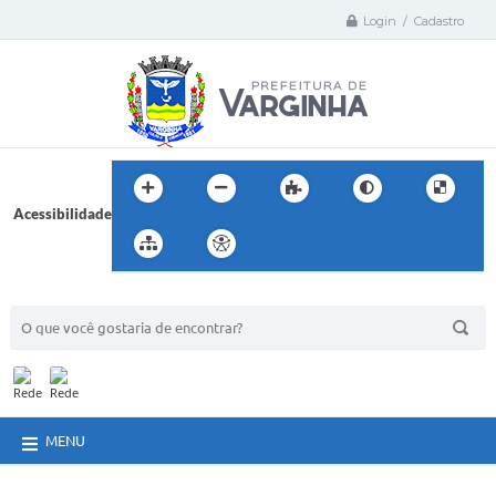
Login / Cadastro
Acessibilidade
BUSCA DO SITE:
MENU