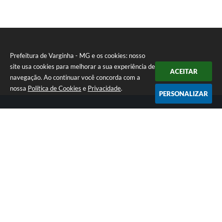
Prefeitura de Varginha - MG e os cookies: nosso
site usa cookies para melhorar a sua experiência de
ACEITAR
navegação. Ao continuar você concorda com a
nossa
Política de Cookies
e
Privacidade
.
PERSONALIZAR
Telefone: (35) 3690-2000
Endereço: Rua Júlio Paulo Marcellini, nº 50 | CEP: 37018-050
Atendimento de Segunda-feira a Sexta-feira das 07h30 as 17h30
CNPJ: 18.240.119/0001-05
Prefeitura de Varginha - MG
Versão do Sistema:
3.5.3 - 19/06/2026
Portal atualizado em:
07/08/2026 17:04
Dados Abertos
Copyright Instar - 2006-2026. Todos os direitos reservados -