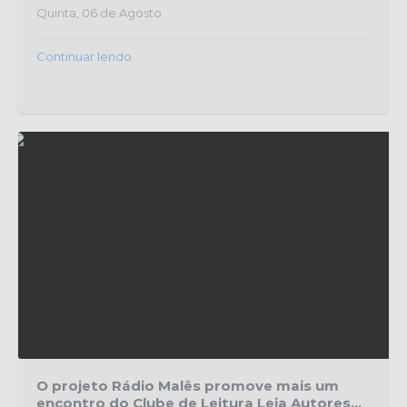
Quinta, 06 de Agosto
Continuar lendo
O projeto Rádio Malês promove mais um
encontro do Clube de Leitura Leia Autores...