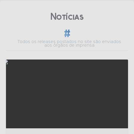
Notìcias
Todos os releases postados no site são enviados
aos órgãos de imprensa