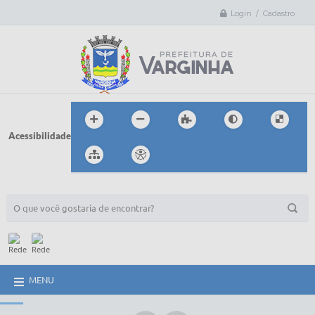
Login / Cadastro
Acessibilidade
BUSCA DO SITE:
MENU