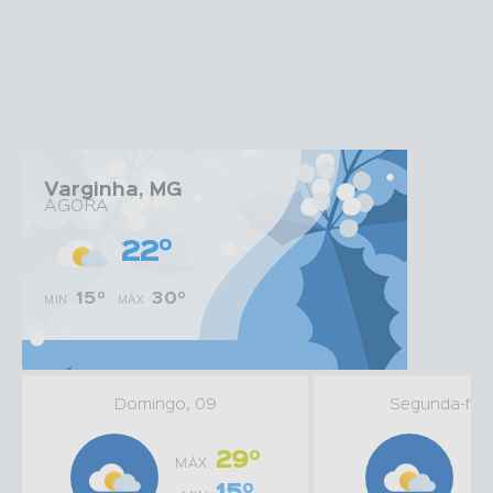
Edição nº
1857
Sexta-feira
31/07/2026
15:22
Ler online
Varginha, MG
AGORA
22º
15º
30º
MIN
MÁX
Domingo, 09
Segunda-feira
29º
MÁX
MÁ