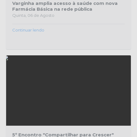
Varginha amplia acesso à saúde com nova
Farmácia Básica na rede pública
Quinta, 06 de Agosto
Continuar lendo
5º Encontro "Compartilhar para Crescer"