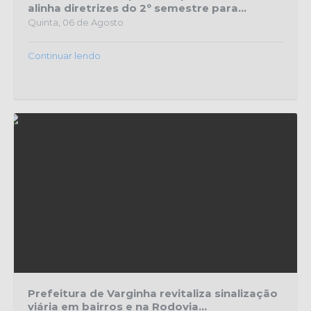
alinha diretrizes do 2º semestre para...
Quinta, 06 de Agosto
Continuar lendo
Prefeitura de Varginha revitaliza sinalização
viária em bairros e na Rodovia...