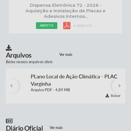
Dispensa Eletrônica 72 - 2026 -
Aquisição e Instalação de Placas e
Adesivos Internos...
4 ANEXOS
ABERTO
PREGÃO ELETRÔNICO
11 AGO 2026
Arquivos
Ver mais
Pregão Eletrônico 86 - 2026 -
Aquisição de materiais ambulatoriais
Baixe nossos arquivos úteis
7 ANEXOS
ABERTO
PLano Local de Ação Climática - PLAC
Varginha
PDF
4,89 MB
DISPENSA ELETRÔNICA
13 AGO 2026
Baixar
Dispensa Eletrônica 74 - 2026 -
Registro de Preço para futura e
eventual prestação...
4 ANEXOS
ABERTO
Diário Oficial
Ver mais