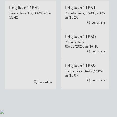
Edição nº
1862
Edição nº
1861
Sexta-feira
07/08/2026
Quinta-feira
06/08/2026
13:42
CONCORRÊNCIA ELETRÔNICA
15:20
31 AGO 2026
Ler online
Concorrência Eletrônica nº 02 - 2026 -
Contratação de solução integrada de
sistema...
Edição nº
1860
6 ANEXOS
ABERTO
Quarta-feira
05/08/2026
14:10
Ler online
Edição nº
1859
Terça-feira
04/08/2026
15:09
Ler online
Ler online
Edição nº
1858
Segunda-feira
03/08/2026
15:14
Ler online