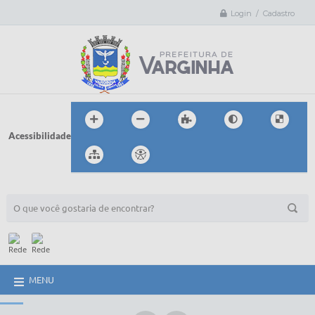
Login / Cadastro
Acessibilidade
BUSCA DO SITE:
MENU