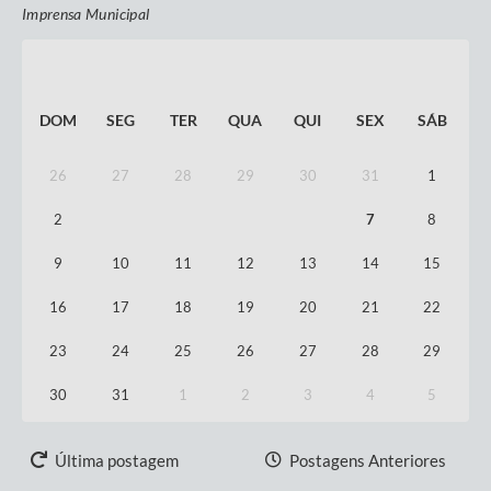
Imprensa Municipal
PREGÃO ELETRÔNICO
14 AGO 2026
Agosto
2026
Pregão Eletrônico 83 - 2026 - Registro
de Preços para a futura e eventual
aquisição...
DOM
SEG
TER
QUA
QUI
SEX
SÁB
6 ANEXOS
ABERTO
26
27
28
29
30
31
1
2
3
4
5
6
7
8
CONCORRÊNCIA ELETRÔNICA
31 AGO 2026
9
10
11
12
13
14
15
Concorrência Eletrônica nº 02 - 2026 -
Contratação de solução integrada de
16
17
18
19
20
21
22
sistema...
6 ANEXOS
ABERTO
23
24
25
26
27
28
29
30
31
1
2
3
4
5
Última postagem
Postagens Anteriores