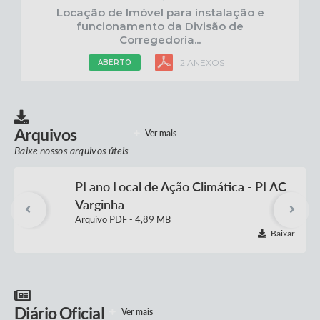
Locação de Imóvel para instalação e
funcionamento da Divisão de
Corregedoria...
2 ANEXOS
ABERTO
DISPENSA ELETRÔNICA
10 AGO 2026
Arquivos
Ver mais
Dispensa Eletrônica 72 - 2026 -
Aquisição e Instalação de Placas e
Baixe nossos arquivos úteis
Adesivos Internos...
PLano Local de Ação Climática - PLAC
4 ANEXOS
ABERTO
Varginha
PDF
4,89 MB
Baixar
PREGÃO ELETRÔNICO
11 AGO 2026
Pregão Eletrônico 86 - 2026 -
Aquisição de materiais ambulatoriais
7 ANEXOS
ABERTO
Diário Oficial
Ver mais