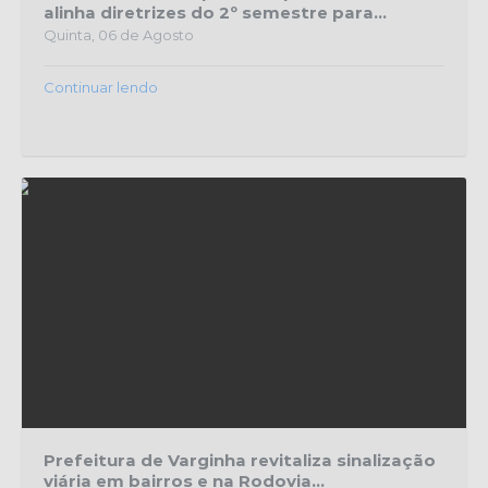
alinha diretrizes do 2º semestre para...
Quinta, 06 de Agosto
Continuar lendo
Prefeitura de Varginha revitaliza sinalização
viária em bairros e na Rodovia...