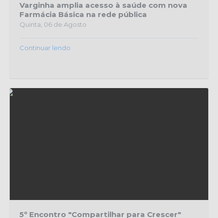
Varginha amplia acesso à saúde com nova
Farmácia Básica na rede pública
Quinta, 06 de Agosto
Continuar lendo
5º Encontro "Compartilhar para Crescer"