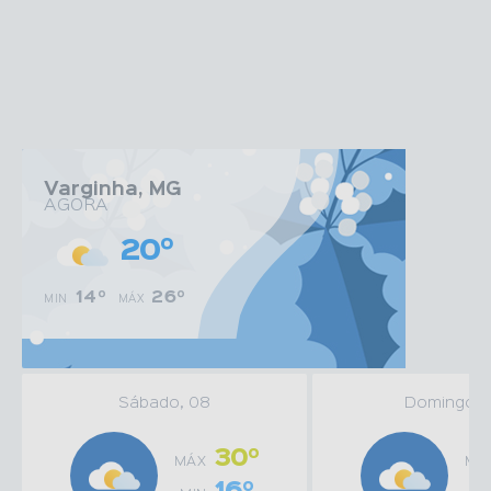
Edição nº
1856
Quinta-feira
30/07/2026
14:02
Ler online
Varginha, MG
AGORA
20º
14º
26º
MIN
MÁX
Sábado, 08
Domingo, 
30º
MÁX
MÁ