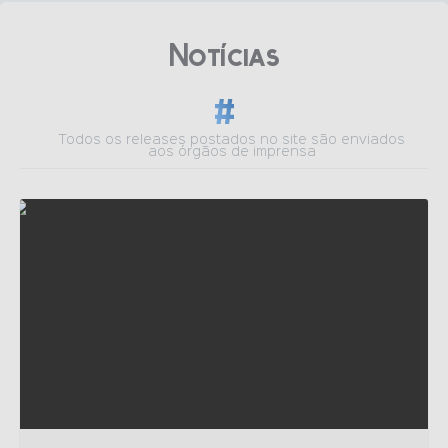
Notìcias
Todos os releases postados no site são enviados
aos órgãos de imprensa