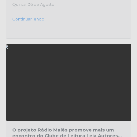
Quinta, 06 de Agosto
Continuar lendo
O projeto Rádio Malês promove mais um
encontro do Clube de Leitura Leia Autores...