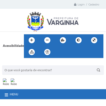
Login / Cadastro
Acessibilidade
BUSCA DO SITE:
MENU