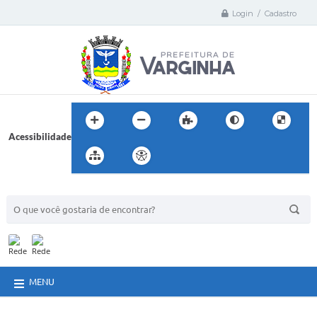
Login / Cadastro
Acessibilidade
BUSCA DO SITE:
MENU