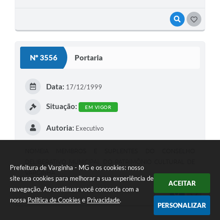
VISUALIZAR
GOSTEI
Nº 3556
Portaria
Data:
17/12/1999
Situação:
EM VIGOR
Autoria:
Executivo
NOMEIA MEMBROS E SUPLENTES DO CONSELHO
DELIBERATIVO MUNICIPAL DO PATRIMÔNIO CULTURAL DE
Prefeitura de Varginha - MG e os cookies: nosso
VARGINHA.
site usa cookies para melhorar a sua experiência de
ACEITAR
navegação. Ao continuar você concorda com a
VISUALIZAR
GOSTEI
nossa
Política de Cookies
e
Privacidade
.
PERSONALIZAR