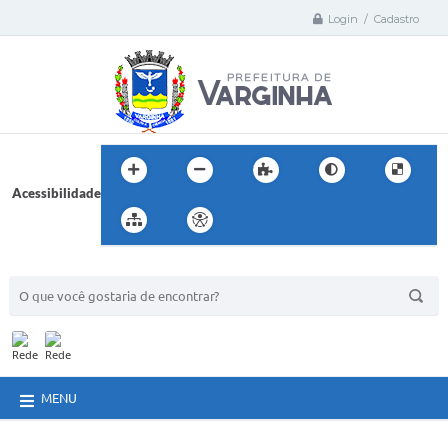
Login / Cadastro
Acessibilidade
BUSCA DO SITE:
MENU