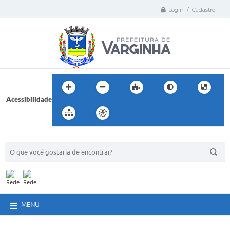
Login / Cadastro
Acessibilidade
BUSCA DO SITE:
MENU