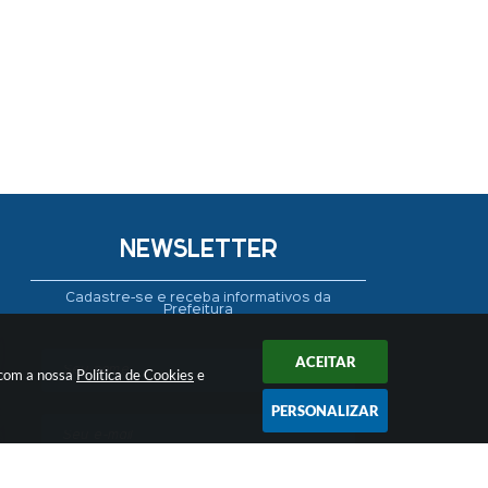
NEWSLETTER
Cadastre-se e receba informativos da
Prefeitura
ACEITAR
 com a nossa
Política de Cookies
e
PERSONALIZAR