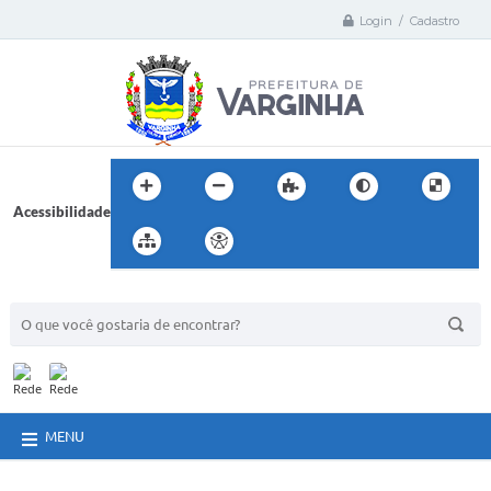
Login / Cadastro
Acessibilidade
BUSCA DO SITE:
MENU