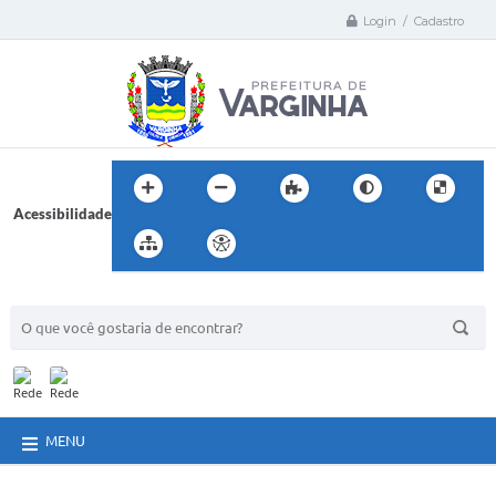
Login / Cadastro
Acessibilidade
BUSCA DO SITE:
MENU