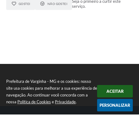
Seja o primeiro a curtir este
GOSTEI
NÃO GOSTEI
serviço.
Prefeitura de Varginha - MG e os cookies: nosso
site usa cookies para melhorar a sua experiência de
ACEITAR
navegação. Ao continuar você concorda com a
nossa
Política de Cookies
e
Privacidade
.
PERSONALIZAR
Telefone: (35) 3690-2000
Endereço: Rua Júlio Paulo Marcellini, nº 50 | CEP: 37018-050
Atendimento de Segunda-feira a Sexta-feira das 07h30 as 17h30
CNPJ: 18.240.119/0001-05
Prefeitura de Varginha - MG