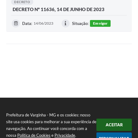
DECRETO
DECRETO Nº 11636, 14 DE JUNHO DE 2023
Data:
14/06/2023
Situação:
Em vigor
Prefeitura de Varginha - MG e os cookies: nosso
site usa cookies para melhorar a sua experiência de
ACEITAR
navegação. Ao continuar você concorda com a
nossa
Política de Cookies
e
Privacidade
.