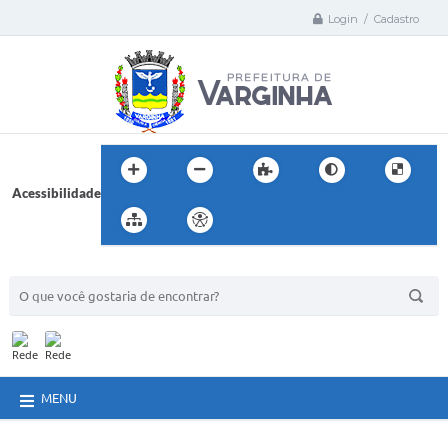
Login / Cadastro
Acessibilidade
BUSCA DO SITE:
MENU