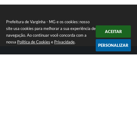
Prefeitura de Varginha - MG e os cookies: nosso
site usa cookies para melhorar a sua experiência de
ACEITAR
navegação. Ao continuar você concorda com a
nossa
Política de Cookies
e
Privacidade
.
PERSONALIZAR
Telefone: (35) 3690-2000
Endereço: Rua Júlio Paulo Marcellini, nº 50 | CEP: 37018-050
Atendimento de Segunda-feira a Sexta-feira das 07h30 as 17h30
CNPJ: 18.240.119/0001-05
Prefeitura de Varginha - MG
Versão do Sistema:
3.5.3 - 19/06/2026
Portal atualizado em:
05/08/2026 16:51
Dados Abertos
Copyright Instar - 2006-2026. Todos os direitos reservados -
Instar Tecnologia