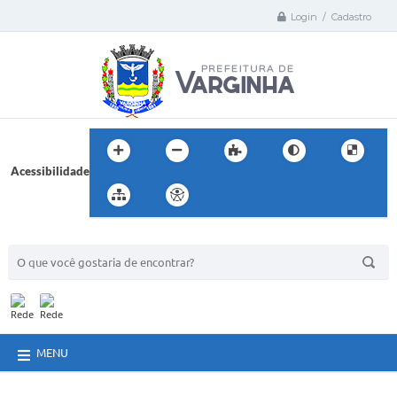
Login / Cadastro
Acessibilidade
BUSCA DO SITE:
MENU