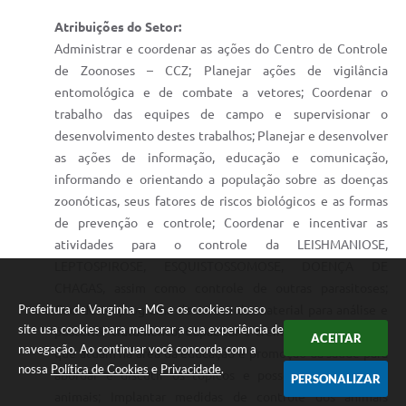
Atribuições do Setor:
Administrar e coordenar as ações do Centro de Controle
de Zoonoses – CCZ; Planejar ações de vigilância
entomológica e de combate a vetores; Coordenar o
trabalho das equipes de campo e supervisionar o
desenvolvimento destes trabalhos; Planejar e desenvolver
as ações de informação, educação e comunicação,
informando e orientando a população sobre as doenças
zoonóticas, seus fatores de riscos biológicos e as formas
de prevenção e controle; Coordenar e incentivar as
atividades para o controle da LEISHMANIOSE,
LEPTOSPIROSE, ESQUISTOSSOMOSE, DOENÇA DE
CHAGAS, assim como controle de outras parasitoses;
Prefeitura de Varginha - MG e os cookies: nosso
Coordenar programa de coleta de material para análise e
site usa cookies para melhorar a sua experiência de
posterior tratamento; Capacitar e treinar os profissionais
ACEITAR
navegação. Ao continuar você concorda com a
que atuam na área da educação e promoção da saúde para
nossa
Política de Cookies
e
Privacidade
.
abordar e discutir os tópicos e posse responsável de
PERSONALIZAR
animais; Implantar medidas de controle dos animais