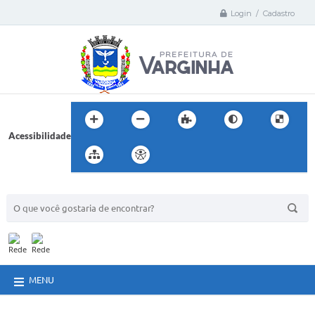
Login / Cadastro
Acessibilidade
BUSCA DO SITE:
MENU