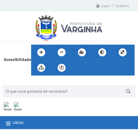
Login / Cadastro
Acessibilidade
BUSCA DO SITE:
MENU