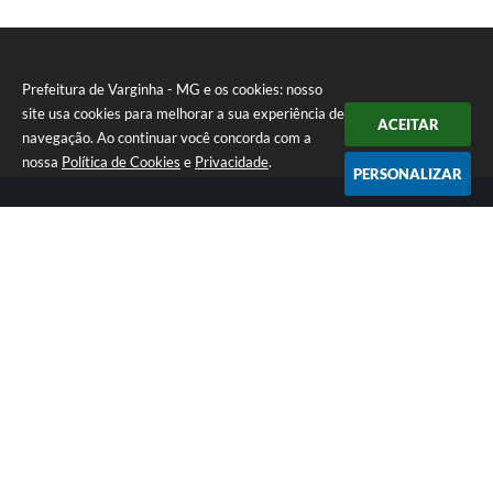
Prefeitura de Varginha - MG e os cookies: nosso
site usa cookies para melhorar a sua experiência de
ACEITAR
navegação. Ao continuar você concorda com a
nossa
Política de Cookies
e
Privacidade
.
PERSONALIZAR
Telefone: (35) 3690-2000
Endereço: Rua Júlio Paulo Marcellini, nº 50 | CEP: 37018-050
Atendimento de Segunda-feira a Sexta-feira das 07h30 as 17h30
CNPJ: 18.240.119/0001-05
Prefeitura de Varginha - MG
Versão do Sistema:
3.5.3 - 19/06/2026
Portal atualizado em:
06/08/2026 15:37
Dados Abertos
Copyright Instar - 2006-2026. Todos os direitos reservados -
Instar Tecnologia