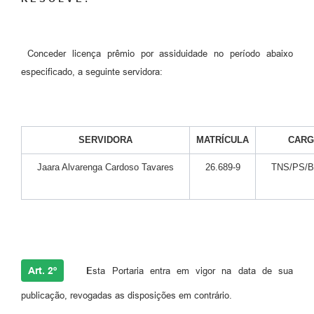
Conceder licença prêmio por assiduidade no período abaixo
especificado, a seguinte servidora:
SERVIDORA
MATRÍCULA
CAR
Jaara Alvarenga Cardoso Tavares
26.689-9
TNS/PS/Bi
Art. 2º
E
sta Portaria entra em vigor na data de sua
publicação, revogadas as disposições em contrário.