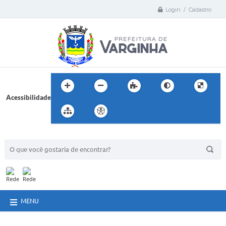
Login / Cadastro
Acessibilidade
BUSCA DO SITE:
MENU