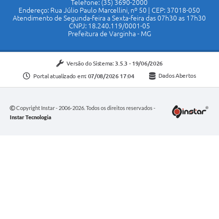
Telefone: (35) 3690-2000
Endereço: Rua Júlio Paulo Marcellini, nº 50 | CEP: 37018-050
Atendimento de Segunda-feira a Sexta-feira das 07h30 as 17h30
CNPJ: 18.240.119/0001-05
Prefeitura de Varginha - MG
Versão do Sistema:
3.5.3 - 19/06/2026
Portal atualizado em:
07/08/2026 17:04
Dados Abertos
Copyright Instar - 2006-2026. Todos os direitos reservados -
Instar Tecnologia