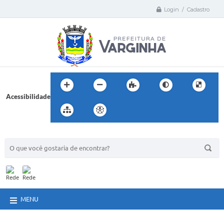
Login / Cadastro
Acessibilidade
BUSCA DO SITE:
MENU