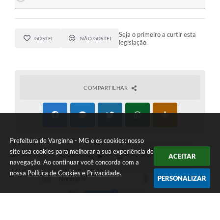
Seja o primeiro a curtir esta
GOSTEI
NÃO GOSTEI
legislação.
COMPARTILHAR
Prefeitura de Varginha - MG e os cookies: nosso
site usa cookies para melhorar a sua experiência de
ACEITAR
navegação. Ao continuar você concorda com a
nossa
Política de Cookies
e
Privacidade
.
PERSONALIZAR