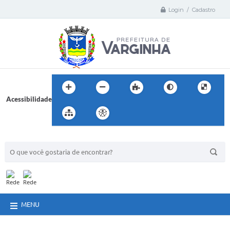
Login / Cadastro
Acessibilidade
BUSCA DO SITE:
MENU