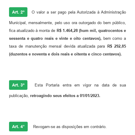
Art. 2º
O valor a ser pago pela Autorizada à Administração
Municipal, mensalmente, pelo uso ora outorgado do bem público,
fica atualizado à monta de
R$ 1.464,28 (hum mil, quatrocentos e
sessenta e quatro reais e vinte e oito centavos),
bem como a
taxa de manutenção mensal devida atualizada para
R$ 292,85
(duzentos e noventa e dois reais e oitenta e cinco centavos).
Art. 3º
Esta Portaria entra em vigor na data de sua
publicação,
retroagindo seus efeitos a 01/01/2023.
Art. 4°
Revogam-se as disposições em contrário.