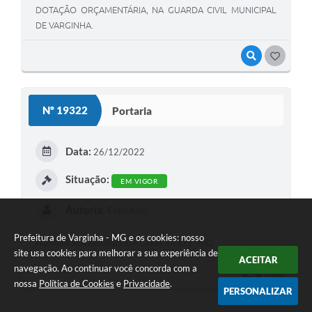
DOTAÇÃO ORÇAMENTÁRIA, NA GUARDA CIVIL MUNICIPAL
DE VARGINHA.
VISUALIZAR
GOSTEI
Nº 19322
Portaria
Data:
26/12/2022
Situação:
EM VIGOR
Autoria:
Executivo
Prefeitura de Varginha - MG e os cookies: nosso
NOMEIA SERVIDORES EM CARÁTER EFETIVO.
site usa cookies para melhorar a sua experiência de
ACEITAR
navegação. Ao continuar você concorda com a
VISUALIZAR
GOSTEI
nossa
Política de Cookies
e
Privacidade
.
PERSONALIZAR