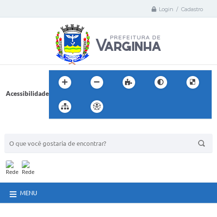
Login / Cadastro
Acessibilidade
BUSCA DO SITE:
MENU