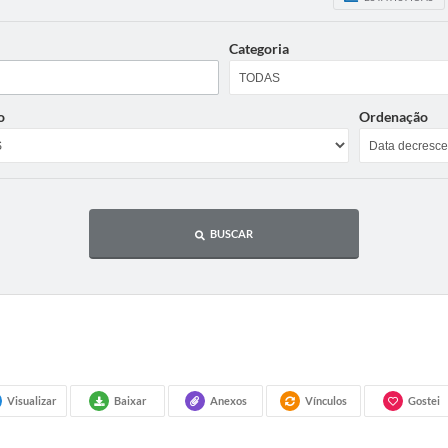
Categoria
o
Ordenação
BUSCAR
Visualizar
Baixar
Anexos
Vínculos
Gostei