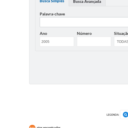
Busca Simples
Busca Avançada
Palavra-chave
Ano
Número
Situaçã
LEGENDA:
atos encontrados
865