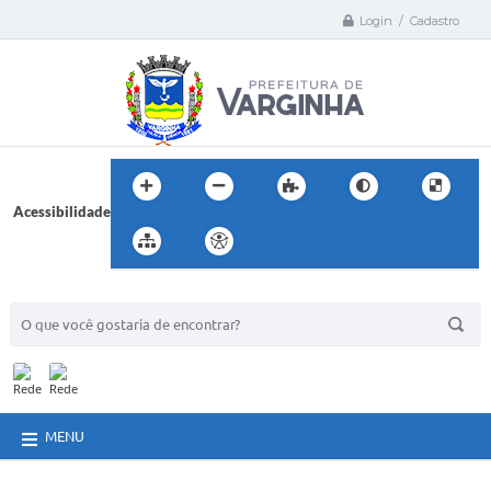
Login / Cadastro
Acessibilidade
BUSCA DO SITE:
MENU