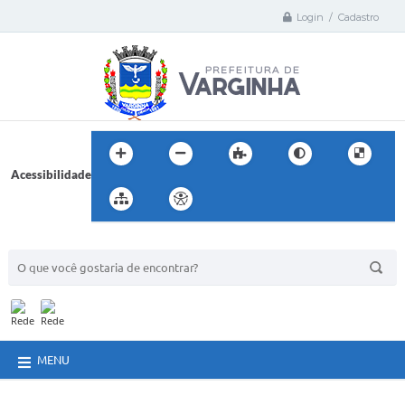
Login / Cadastro
Acessibilidade
BUSCA DO SITE:
MENU