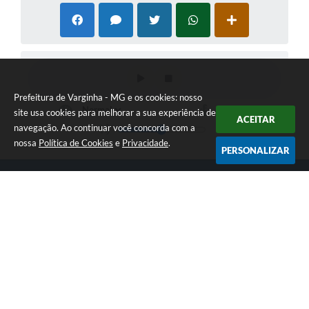
Prefeitura de Varginha - MG e os cookies: nosso
site usa cookies para melhorar a sua experiência de
ACEITAR
navegação. Ao continuar você concorda com a
nossa
Política de Cookies
e
Privacidade
.
PERSONALIZAR
Telefone: (35) 3690-2000
Endereço: Rua Júlio Paulo Marcellini, nº 50 | CEP: 37018-050
Atendimento de Segunda-feira a Sexta-feira das 07h30 as 17h30
CNPJ: 18.240.119/0001-05
Prefeitura de Varginha - MG
Versão do Sistema:
3.5.3 - 19/06/2026
Portal atualizado em:
07/08/2026 17:04
Dados Abertos