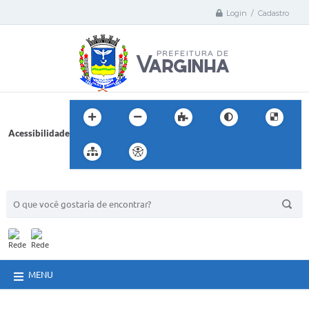
Login / Cadastro
Acessibilidade
BUSCA DO SITE:
MENU