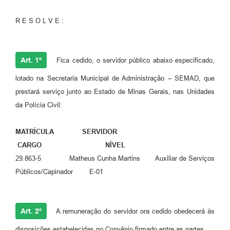
R E S O L V E :
Art. 1º
Fica cedido, o servidor público abaixo especificado,
lotado na Secretaria Municipal de Administração – SEMAD, que
prestará serviço junto ao Estado de Minas Gerais, nas Unidades
da Polícia Civil:
MATRÍCULA SERVIDOR
CARGO NÍVEL
29.863-5 Matheus Cunha Martins Auxiliar de Serviços
Públicos/Capinador E-01
Art. 2º
A remuneração do servidor ora cedido obedecerá às
disposições estabelecidas no Convênio firmado entre as partes.