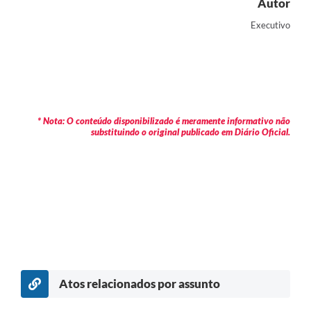
Autor
Executivo
* Nota: O conteúdo disponibilizado é meramente informativo não
substituindo o original publicado em Diário Oficial.
Atos relacionados por assunto
c