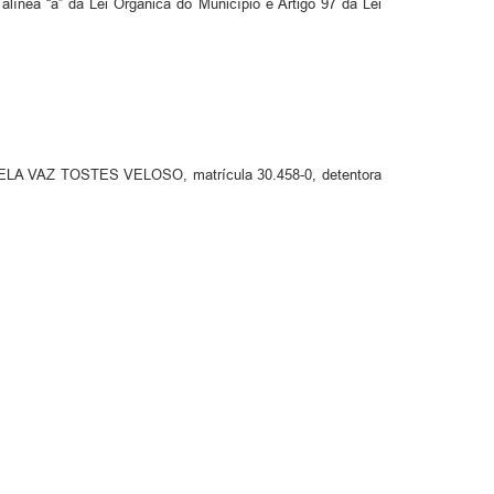
alínea “a” da Lei Orgânica do Município e Artigo 97 da Lei
BRIELA VAZ TOSTES VELOSO, matrícula 30.458-0, detentora