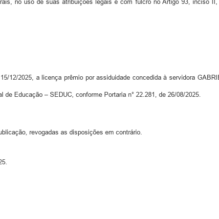
is, no uso de suas atribuições legais e com fulcro no Artigo 93, inciso II, 
a 15/12/2025, a licença prêmio por assiduidade concedida à servidora GA
ipal de Educação – SEDUC, conforme Portaria n° 22.281, de 26/08/2025.
ublicação, revogadas as disposições em contrário.
25.