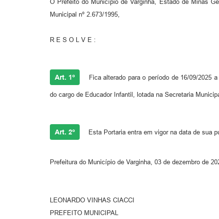
O Prefeito do Município de Varginha, Estado de Minas Gera
Municipal nº 2.673/1995,
R E S O L V E :
Art. 1º
Fica alterado para o período de 16/09/2025 
do cargo de Educador Infantil, lotada na Secretaria Munic
Art. 2º
Esta Portaria entra em vigor na data de sua p
Prefeitura do Município de Varginha, 03 de dezembro de 20
LEONARDO VINHAS CIACCI
PREFEITO MUNICIPAL