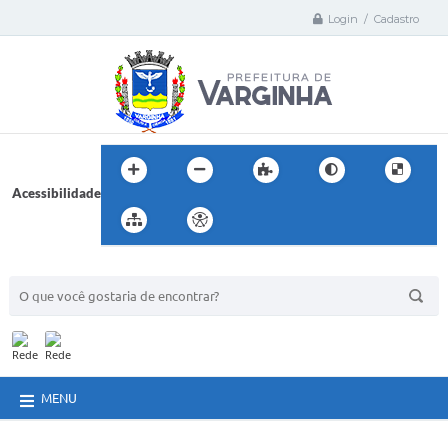
Login / Cadastro
Acessibilidade
BUSCA DO SITE:
MENU