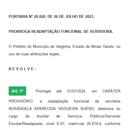
PORTARIA Nº 20.020, DE 26 DE JULHO DE 2023.
PRORROGA READAPTAÇÃO FUNCIONAL DE SERVIDORA.
O Prefeito do Município de Varginha, Estado de Minas Gerais, no
uso de suas atribuições legais,
R E S O L V E :
Art. 1º
Prorrogar até 31/07/2024, em CARÁTER
PROVISÓRIO, a readaptação funcional da servidora
ROSÂNGELA APARECIDA NOGUEIRA BUENO, detentora do
cargo de Auxiliar de Serviços Públicos/Servente
Escolar/Readaptada, nível E-01, matrícula 26.674-4, conforme