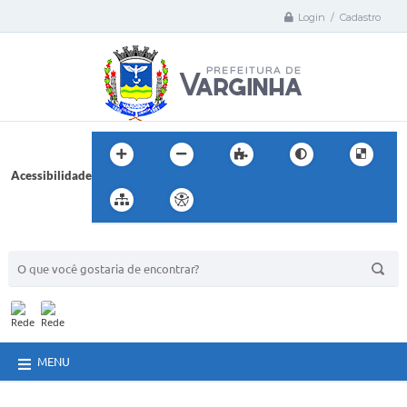
Login / Cadastro
Acessibilidade
BUSCA DO SITE:
MENU