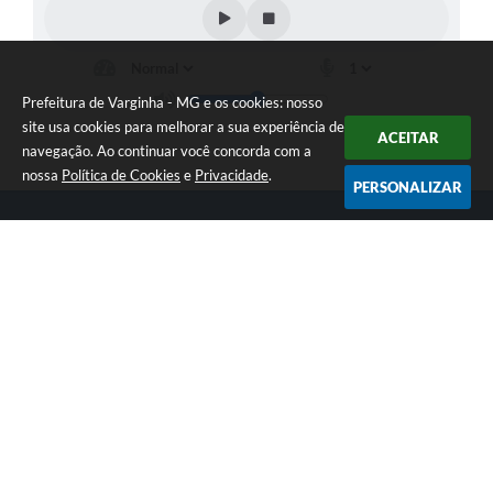
Prefeitura de Varginha - MG e os cookies: nosso
site usa cookies para melhorar a sua experiência de
ACEITAR
navegação. Ao continuar você concorda com a
nossa
Política de Cookies
e
Privacidade
.
PERSONALIZAR
Telefone: (35) 3690-2000
Endereço: Rua Júlio Paulo Marcellini, nº 50 | CEP: 37018-050
Atendimento de Segunda-feira a Sexta-feira das 07h30 as 17h30
CNPJ: 18.240.119/0001-05
Prefeitura de Varginha - MG
Versão do Sistema:
3.5.3 - 19/06/2026
Portal atualizado em:
06/08/2026 16:48
Dados Abertos
Copyright Instar - 2006-2026. Todos os direitos reservados -
Instar Tecnologia