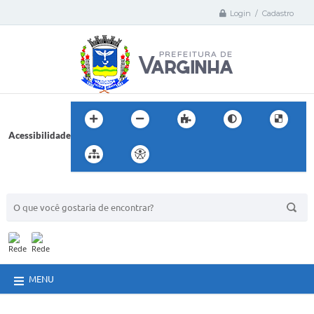
Login / Cadastro
Acessibilidade
BUSCA DO SITE:
MENU