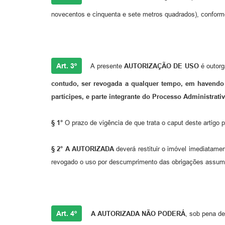
novecentos e cinquenta e sete metros quadrados), conforme
Art. 3º
A presente
AUTORIZAÇÃO DE USO
é outorg
contudo, ser revogada a qualquer tempo, em havendo
partícipes, e parte integrante do Processo Administrativ
§ 1°
O prazo de vigência de que trata o caput deste artigo p
§ 2° A AUTORIZADA
deverá restituir o imóvel imediatame
revogado o uso por descumprimento das obrigações assumidas
Art. 4º
A AUTORIZADA NÃO PODERÁ
, sob pena de