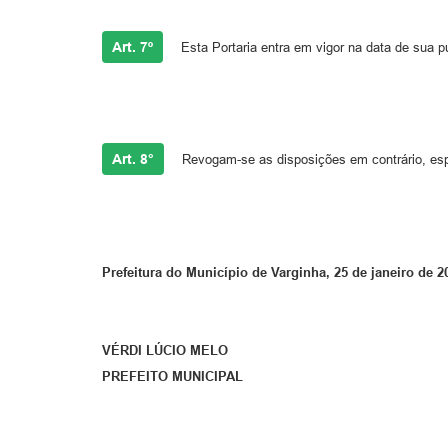
Art. 7º
Esta Portaria entra em vigor na data de sua p
Art. 8°
Revogam-se as disposições em contrário, es
Prefeitura do Município de Varginha, 25 de janeiro de 2
VÉRDI LÚCIO MELO
PREFEITO MUNICIPAL