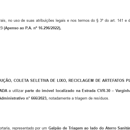
is, no uso de suas atribuições legais e nos termos do § 3º do art. 141 e da 
3 (Apenso ao P.A. nº 16.296/2022),
UÇÃO, COLETA SELETIVA DE LIXO, RECICLAGEM DE ARTEFATOS PL
ADA
a utilizar
parte do imóvel localizado na Estrada CVR-30 – Vargin
dministrativo n° 666/2023,
notadamente a triagem de resíduos.
ortaria, representado por um
Galpão de Triagem ao lado do Aterro Sanitá