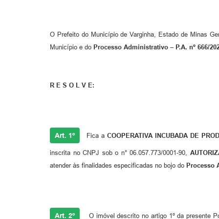
O Prefeito do Município de Varginha, Estado de Minas Gera
Município e do
Processo Administrativo – P.A. nº 666/202
R E S O L V E:
Art. 1º
Fica a
COOPERATIVA INCUBADA DE PROD
inscrita no CNPJ sob o n° 06.057.773/0001-90,
AUTORIZ
atender às finalidades especificadas no bojo do
Processo A
Art. 2º
O imóvel descrito no artigo 1º da presente P