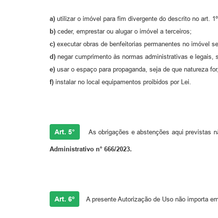
a)
utilizar o imóvel para fim divergente do descrito no art. 1
b)
ceder, emprestar ou alugar o imóvel a terceiros;
c)
executar obras de benfeitorias permanentes no imóvel s
d)
negar cumprimento às normas administrativas e legais, 
e)
usar o espaço para propaganda, seja de que natureza for,
f)
instalar no local equipamentos proibidos por Lei.
Art. 5°
As obrigações e abstenções aqui previstas 
Administrativo n° 666/2023.
Art. 6º
A presente Autorização de Uso não importa em 