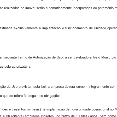
nte realizadas no imóvel serão automaticamente incorporadas ao patrimônio mu
stinada exclusivamente à implantação e funcionamento de unidade operaci
á mediante Termo de Autorização de Uso, a ser celebrado entre o Município 
s pela autorizatária.
ão de Uso prevista nesta Lei, a empresa deverá cumprir integralmente com 
o que se refere às seguintes obrigações:
lhões e trezentos mil reais) na implantação da nova unidade operacional no M
tos e 80 (oitenta) empregos indiretos, no prazo de 10 (dez) anos, bem com