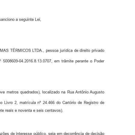
anciono a seguinte Lei,
EMAS TÉRMICOS LTDA., pessoa jurídica de direito privado
nº 5008609-04.2016.8.13.0707, em trâmite perante o Poder
ove metros quadrados), localizado na Rua Antônio Augusto
no Livro 2, matrícula nº 24.466 do Cartório de Registro de
te reais e noventa e seis centavos).
azões de interesse público, seja em decorrência de decisão