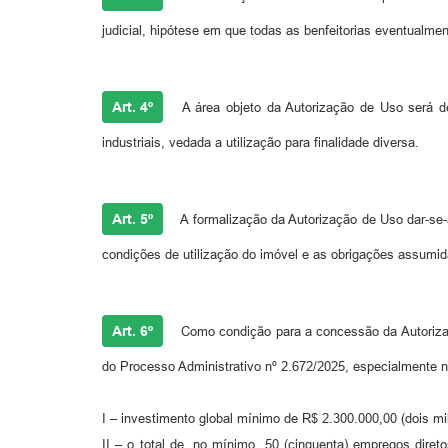
judicial, hipótese em que todas as benfeitorias eventualme
Art. 4º
A área objeto da Autorização de Uso será de
industriais, vedada a utilização para finalidade diversa.
Art. 5º
A formalização da Autorização de Uso dar-se-
condições de utilização do imóvel e as obrigações assumida
Art. 6º
Como condição para a concessão da Autorizaç
do Processo Administrativo nº 2.672/2025, especialmente n
I – investimento global mínimo de R$ 2.300.000,00 (dois mi
II – o total de, no mínimo, 50 (cinquenta) empregos dire