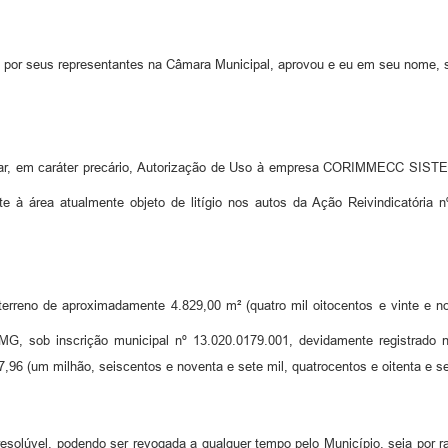
 por seus representantes na Câmara Municipal, aprovou e eu em seu nome, s
rgar, em caráter precário, Autorização de Uso à empresa CORIMMECC SIST
te à área atualmente objeto de litígio nos autos da Ação Reivindicatória 
terreno de aproximadamente 4.829,00 m² (quatro mil oitocentos e vinte e n
ha/MG, sob inscrição municipal nº 13.020.0179.001, devidamente registrado 
96 (um milhão, seiscentos e noventa e sete mil, quatrocentos e oitenta e se
resolúvel, podendo ser revogada a qualquer tempo pelo Município, seja por r