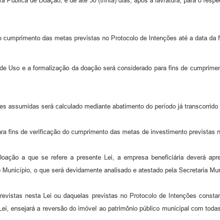
 Pública de Doação, e de até 30 (trinta) dias, após a lavratura, para o respect
o cumprimento das metas previstas no Protocolo de Intenções até a data da 
 de Uso e a formalização da doação será considerado para fins de cumpriment
s assumidas será calculado mediante abatimento do período já transcorrido 
ara fins de verificação do cumprimento das metas de investimento previstas 
oação a que se refere a presente Lei, a empresa beneficiária deverá apre
o Município, o que será devidamente analisado e atestado pela Secretaria Mu
evistas nesta Lei ou daquelas previstas no Protocolo de Intenções consta
 Lei, ensejará a reversão do imóvel ao patrimônio público municipal com todas