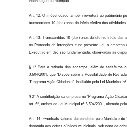
indenização ou retenção.
Art. 12. O imóvel doado também reverterá ao patrimônio púb
transcorridos 10 (dez) anos do início efetivo das atividade
Art. 13. Transcorridos 10 (dez) anos do efetivo início da
no Protocolo de Intenções e na presente Lei, a empresa d
Executivo em decisão fundamentada, observadas as dispos
§ 1º Para a retirada dos encargos, além de satisfeitos
3.504/2001, que “Dispõe sobre a Possibilidade de Retirad
“Programa Ação Cidadania”, instituído pela Lei Municipal nº
§ 2º A contribuição da empresa no “Programa Ação Cidadania
art. 6º, ambos da Lei Municipal nº 3.504/2001, alterada pela
Art. 14. Eventuais valores despendidos pelo Município de
donatária aos cofres públicos municipais, sob pena de cobra