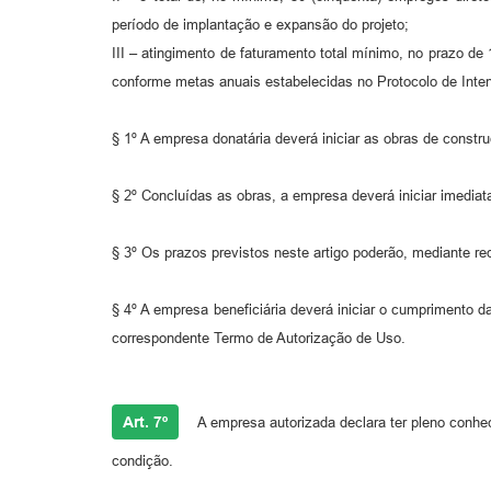
período de implantação e expansão do projeto;
III – atingimento de faturamento total mínimo, no prazo de 
conforme metas anuais estabelecidas no Protocolo de Inte
§ 1º A empresa donatária deverá iniciar as obras de constr
§ 2º Concluídas as obras, a empresa deverá iniciar imediat
§ 3º Os prazos previstos neste artigo poderão, mediante re
§ 4º A empresa beneficiária deverá iniciar o cumprimento 
correspondente Termo de Autorização de Uso.
Art. 7º
A empresa autorizada declara ter pleno conhec
condição.