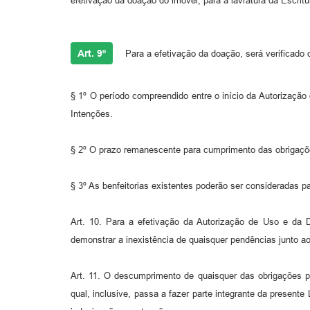
efetivação da doação do imóvel, para a lavratura da Escritura
Art. 9º
Para a efetivação da doação, será verificado 
§ 1º O período compreendido entre o início da Autorização
Intenções.
§ 2º O prazo remanescente para cumprimento das obrigaçõe
§ 3º As benfeitorias existentes poderão ser consideradas p
Art. 10. Para a efetivação da Autorização de Uso e da D
demonstrar a inexistência de quaisquer pendências junto a
Art. 11. O descumprimento de quaisquer das obrigações pr
qual, inclusive, passa a fazer parte integrante da presente