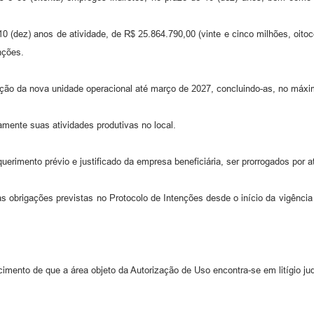
10 (dez) anos de atividade, de R$ 25.864.790,00 (vinte e cinco milhões, oito
nções.
ução da nova unidade operacional até março de 2027, concluindo-as, no máxim
amente suas atividades produtivas no local.
querimento prévio e justificado da empresa beneficiária, ser prorrogados por 
das obrigações previstas no Protocolo de Intenções desde o início da vigênci
imento de que a área objeto da Autorização de Uso encontra-se em litígio ju