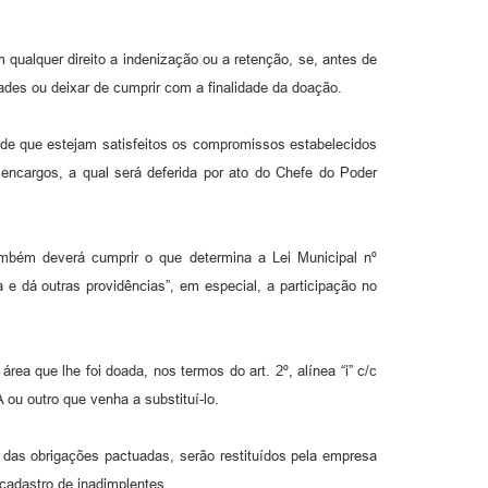
 qualquer direito a indenização ou a retenção, se, antes de
dades ou deixar de cumprir com a finalidade da doação.
esde que estejam satisfeitos os compromissos estabelecidos
 encargos, a qual será deferida por ato do Chefe do Poder
ambém deverá cumprir o que determina a Lei Municipal nº
e dá outras providências”, em especial, a participação no
ea que lhe foi doada, nos termos do art. 2º, alínea “i” c/c
 ou outro que venha a substituí-lo.
 das obrigações pactuadas, serão restituídos pela empresa
 cadastro de inadimplentes.