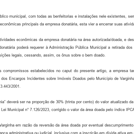
lico municipal, com todas as benfeitorias e instalações nele existentes, sem
s econômicas principais da empresa donatária, esta vier a encerrar suas ativi
s atividades econômicas da empresa donatária na área autorizada/doada, e d
onatária poderá requerer à Administração Pública Municipal a retirada dos
ições legais, cessando, assim, os ônus sobre o bem doado.
 os compromissos estabelecidos no caput do presente artigo, a empresa t
a dos Encargos Incidentes sobre Imóveis Doados pelo Município de Varginha 
 3.443/2001.
” deverá ser na proporção de 30% (trinta por cento) do valor atualizado da ár
 Lei Municipal n° 7.126/2023, corrigido o valor da área doada pelo índice IPCA
 Varginha em razão da reversão da área doada por eventual descumprimento
nça administrativa ou judicial, inclusive com a inscrição em dívida ativa em