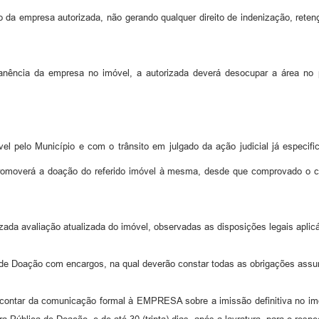
co da empresa autorizada, não gerando qualquer direito de indenização, ret
anência da empresa no imóvel, a autorizada deverá desocupar a área no pr
el pelo Município e com o trânsito em julgado da ação judicial já especif
á a doação do referido imóvel à mesma, desde que comprovado o cump
izada avaliação atualizada do imóvel, observadas as disposições legais aplic
 de Doação com encargos, na qual deverão constar todas as obrigações assu
a contar da comunicação formal à EMPRESA sobre a imissão definitiva no im