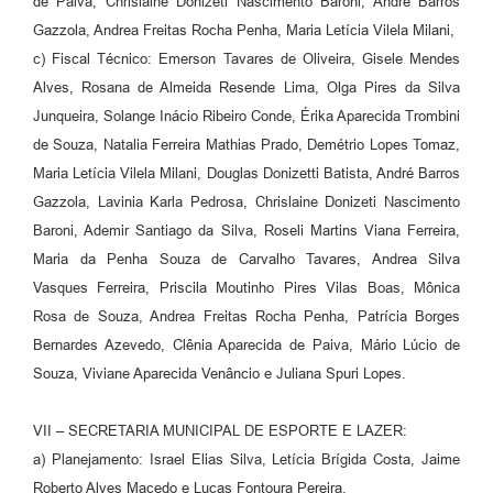
de Paiva, Chrislaine Donizeti Nascimento Baroni, André Barros
Gazzola, Andrea Freitas Rocha Penha, Maria Letícia Vilela Milani,
c) Fiscal Técnico: Emerson Tavares de Oliveira, Gisele Mendes
Alves, Rosana de Almeida Resende Lima, Olga Pires da Silva
Junqueira, Solange Inácio Ribeiro Conde, Érika Aparecida Trombini
de Souza, Natalia Ferreira Mathias Prado, Demétrio Lopes Tomaz,
Maria Letícia Vilela Milani, Douglas Donizetti Batista, André Barros
Gazzola, Lavinia Karla Pedrosa, Chrislaine Donizeti Nascimento
Baroni, Ademir Santiago da Silva, Roseli Martins Viana Ferreira,
Maria da Penha Souza de Carvalho Tavares, Andrea Silva
Vasques Ferreira, Priscila Moutinho Pires Vilas Boas, Mônica
Rosa de Souza, Andrea Freitas Rocha Penha, Patrícia Borges
Bernardes Azevedo, Clênia Aparecida de Paiva, Mário Lúcio de
Souza, Viviane Aparecida Venâncio e Juliana Spuri Lopes.
VII – SECRETARIA MUNICIPAL DE ESPORTE E LAZER:
a) Planejamento: Israel Elias Silva, Letícia Brígida Costa, Jaime
Roberto Alves Macedo e Lucas Fontoura Pereira,