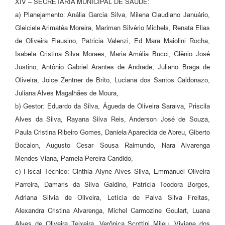
XIV – SECRETARIA MUNICIPAL DE SAÚDE:
a) Planejamento: Anália Garcia Silva, Milena Claudiano Januário,
Gleiciele Arimatéa Moreira, Mariman Silvério Michels, Renata Elias
de Oliveira Flausino, Patricia Valenzi, Ed Mara Maiolini Rocha,
Isabela Cristina Silva Moraes, Maria Amália Bucci, Glênio José
Justino, Antônio Gabriel Arantes de Andrade, Juliano Braga de
Oliveira, Joice Zentner de Brito, Luciana dos Santos Caldonazo,
Juliana Alves Magalhães de Moura,
b) Gestor: Eduardo da Silva, Águeda de Oliveira Saraiva, Priscila
Alves da Silva, Rayana Silva Reis, Anderson José de Souza,
Paula Cristina Ribeiro Gomes, Daniela Aparecida de Abreu, Giberto
Bocalon, Augusto Cesar Sousa Raimundo, Nara Alvarenga
Mendes Viana, Pamela Pereira Candido,
c) Fiscal Técnico: Cinthia Alyne Alves Silva, Emmanuel Oliveira
Parreira, Damaris da Silva Galdino, Patrícia Teodora Borges,
Adriana Silvia de Oliveira, Letícia de Paiva Silva Freitas,
Alexandra Cristina Alvarenga, Michel Carmozine Goulart, Luana
Alves de Oliveira Teixeira, Verônica Scottini Mileu, Viviane dos