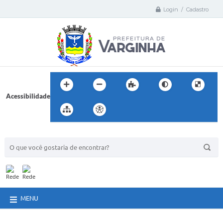
Login / Cadastro
Acessibilidade
BUSCA DO SITE:
MENU