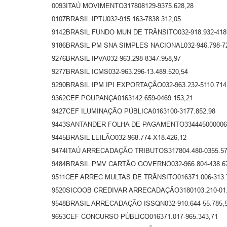
0093ITAÚ MOVIMENTO317808129-9375.628,28
0107BRASIL IPTU032-915.163-7838.312,05
9142BRASIL FUNDO MUN DE TRÂNSITO032-918.932-418
9186BRASIL PM SNA SIMPLES NACIONAL032-946.798-72
9276BRASIL IPVA032-963.298-8347.958,97
9277BRASIL ICMS032-963.296-13.489.520,54
9290BRASIL IPM IPI EXPORTAÇÃO032-963.232-5110.714
9362CEF POUPANÇA0163142.659-0469.153,21
9427CEF ILUMINAÇÃO PÚBLICA0163100-3177.852,98
9443SANTANDER FOLHA DE PAGAMENTO334445000006-7
9445BRASIL LEILÃO032-968.774-X18.426,12
9474ITAÚ ARRECADAÇÃO TRIBUTOS317804.480-0355.57
9484BRASIL PMV CARTÃO GOVERNO032-966.804-438.67
9511CEF ARREC MULTAS DE TRÂNSITO016371.006-313.
9520SICOOB CREDIVAR ARRECADAÇÃO3180103.210-01.0
9548BRASIL ARRECADAÇÃO ISSQN032-910.644-55.785,
9653CEF CONCURSO PÚBLICO016371.017-965.343,71