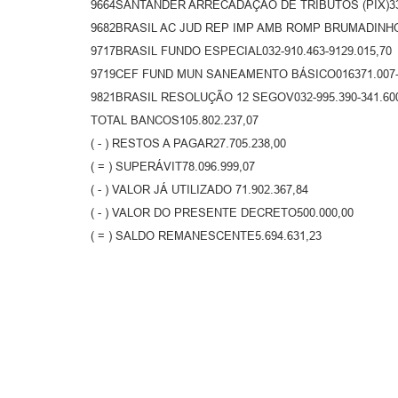
9664SANTANDER ARRECADAÇÃO DE TRIBUTOS (PIX)334
9682BRASIL AC JUD REP IMP AMB ROMP BRUMADINHO03
9717BRASIL FUNDO ESPECIAL032-910.463-9129.015,70
9719CEF FUND MUN SANEAMENTO BÁSICO016371.007-1
9821BRASIL RESOLUÇÃO 12 SEGOV032-995.390-341.60
TOTAL BANCOS105.802.237,07
( - ) RESTOS A PAGAR27.705.238,00
( = ) SUPERÁVIT78.096.999,07
( - ) VALOR JÁ UTILIZADO 71.902.367,84
( - ) VALOR DO PRESENTE DECRETO500.000,00
( = ) SALDO REMANESCENTE5.694.631,23