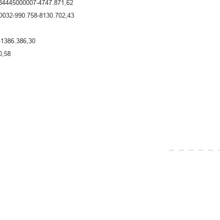
445000007-4747.871,62
2-990.758-8130.702,43
386.386,30
0,58