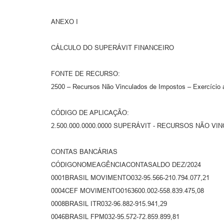
ANEXO I
CÁLCULO DO SUPERÁVIT FINANCEIRO
FONTE DE RECURSO:
2500 – Recursos Não Vinculados de Impostos – Exercício a
CÓDIGO DE APLICAÇÃO:
2.500.000.0000.0000 SUPERÁVIT - RECURSOS NÃO V
CONTAS BANCÁRIAS
CÓDIGONOMEAGÊNCIACONTASALDO DEZ/2024
0001BRASIL MOVIMENTO032-95.566-210.794.077,21
0004CEF MOVIMENTO0163600.002-558.839.475,08
0008BRASIL ITR032-96.882-915.941,29
0046BRASIL FPM032-95.572-72.859.899,81