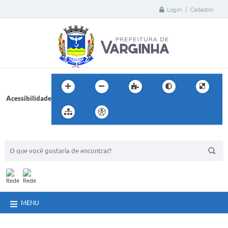
Login / Cadastro
Acessibilidade
BUSCA DO SITE:
MENU