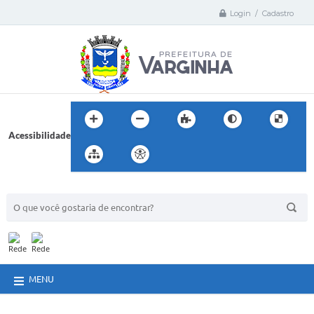
Login / Cadastro
Acessibilidade
BUSCA DO SITE:
MENU