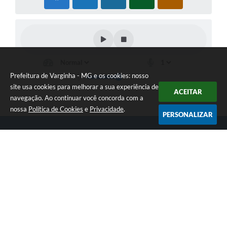
Prefeitura de Varginha - MG e os cookies: nosso
site usa cookies para melhorar a sua experiência de
ACEITAR
navegação. Ao continuar você concorda com a
nossa
Política de Cookies
e
Privacidade
.
PERSONALIZAR
Telefone: (35) 3690-2000
Endereço: Rua Júlio Paulo Marcellini, nº 50 | CEP: 37018-050
Atendimento de Segunda-feira a Sexta-feira das 07h30 as 17h30
CNPJ: 18.240.119/0001-05
Prefeitura de Varginha - MG
Versão do Sistema:
3.5.3 - 19/06/2026
Portal atualizado em:
07/08/2026 15:22
Dados Abertos