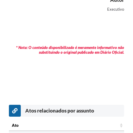
Executivo
* Nota: O conteúdo disponibilizado é meramente informativo não
substituindo o original publicado em Diário Oficial.
Atos relacionados por assunto
c
Ato