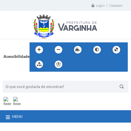
Login / Cadastro
Acessibilidade
BUSCA DO SITE:
MENU