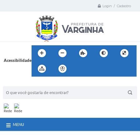
Login / Cadastro
Acessibilidade
BUSCA DO SITE:
MENU