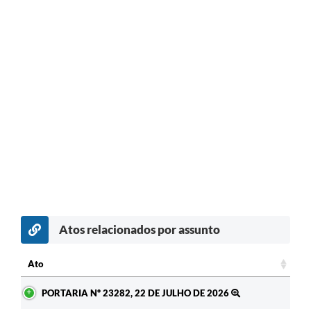
Atos relacionados por assunto
c
Ato
Ato
PORTARIA Nº 23282, 22 DE JULHO DE 2026