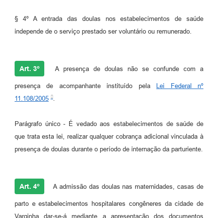
§ 4º A entrada das doulas nos estabelecimentos de saúde
independe de o serviço prestado ser voluntário ou remunerado.
Art. 3º
A presença de doulas não se confunde com a
presença de acompanhante instituído pela
Lei Federal nº
11.108/2005
.
Parágrafo único - É vedado aos estabelecimentos de saúde de
que trata esta lei, realizar qualquer cobrança adicional vinculada à
presença de doulas durante o período de internação da parturiente.
Art. 4º
A admissão das doulas nas maternidades, casas de
parto e estabelecimentos hospitalares congêneres da cidade de
Varginha dar-se-á mediante a apresentação dos documentos