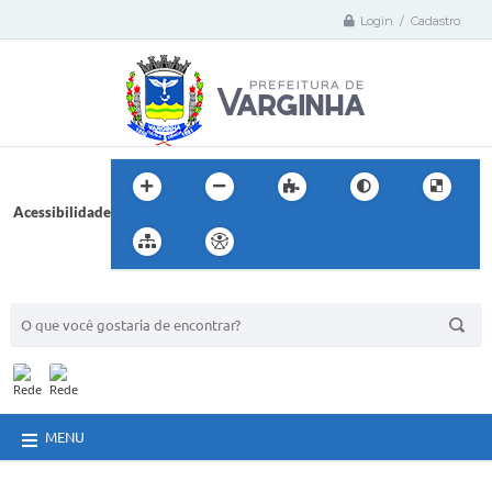
Login / Cadastro
Acessibilidade
BUSCA DO SITE:
MENU