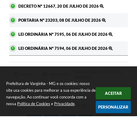
DECRETO Nº 12667, 20 DE JULHO DE 2026
PORTARIA Nº 23203, 08 DE JULHO DE 2026
LEI ORDINÁRIA Nº 7595, 06 DE JULHO DE 2026
LEI ORDINÁRIA Nº 7594, 06 DE JULHO DE 2026
Seja o primeiro a curtir esta
GOSTEI
NÃO GOSTEI
legislação.
Prefeitura de Varginha - MG e os cookies: nosso
site usa cookies para melhorar a sua experiência de
ACEITAR
navegação. Ao continuar você concorda com a
nossa
Política de Cookies
e
Privacidade
.
COMPARTILHAR
PERSONALIZAR