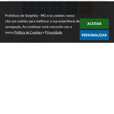
Prefeitura de Varginha - MG e os cookies: nosso
site usa cookies para melhorar a sua experiência de
ACEITAR
navegação. Ao continuar você concorda com a
nossa
Política de Cookies
e
Privacidade
.
PERSONALIZAR
Telefone: (35) 3690-2000
Endereço: Rua Júlio Paulo Marcellini, nº 50 | CEP: 37018-050
Atendimento de Segunda-feira a Sexta-feira das 07h30 as 17h30
CNPJ: 18.240.119/0001-05
Prefeitura de Varginha - MG
Versão do Sistema:
3.5.3 - 19/06/2026
Portal atualizado em:
06/08/2026 16:48
Dados Abertos