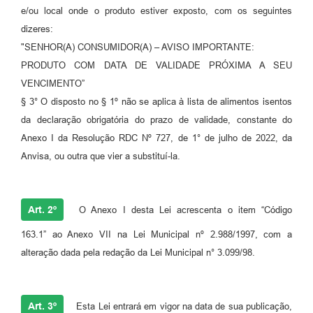
e/ou local onde o produto estiver exposto, com os seguintes
dizeres:
"SENHOR(A) CONSUMIDOR(A) – AVISO IMPORTANTE:
PRODUTO COM DATA DE VALIDADE PRÓXIMA A SEU
VENCIMENTO”
§ 3° O disposto no § 1º não se aplica à lista de alimentos isentos
da declaração obrigatória do prazo de validade, constante do
Anexo I da Resolução RDC Nº 727, de 1° de julho de 2022, da
Anvisa, ou outra que vier a substituí-la.
Art. 2º
O Anexo I desta Lei acrescenta o item “Código
163.1” ao Anexo VII na Lei Municipal nº 2.988/1997, com a
alteração dada pela redação da Lei Municipal n° 3.099/98.
Art. 3º
Esta Lei entrará em vigor na data de sua publicação,