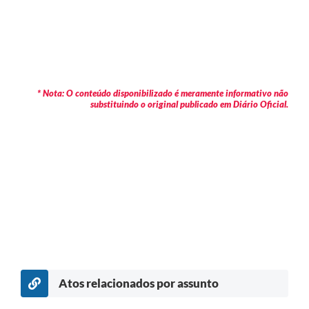
* Nota: O conteúdo disponibilizado é meramente informativo não
substituindo o original publicado em Diário Oficial.
Atos relacionados por assunto
c