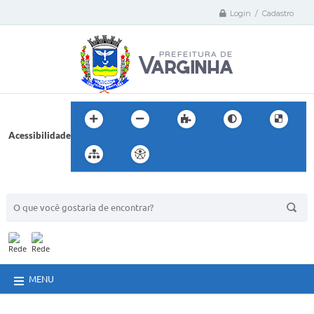
Login / Cadastro
Acessibilidade
BUSCA DO SITE:
MENU