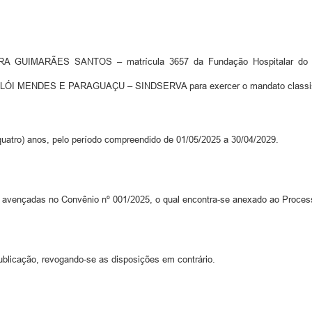
IRA GUIMARÃES SANTOS – matrícula 3657 da Fundação Hospitalar do
MENDES E PARAGUAÇU – SINDSERVA para exercer o mandato classista, 
(quatro) anos, pelo período compreendido de 01/05/2025 a 30/04/2029.
 avençadas no Convênio nº 001/2025, o qual encontra-se anexado ao Process
ublicação, revogando-se as disposições em contrário.