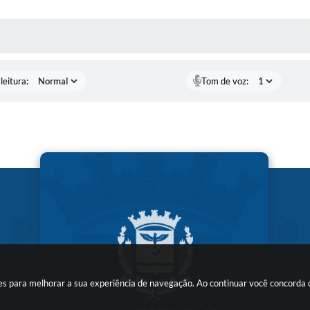
AS MÍDIAS
leitura:
Tom de voz:
kies para melhorar a sua experiência de navegação. Ao continuar você concorda