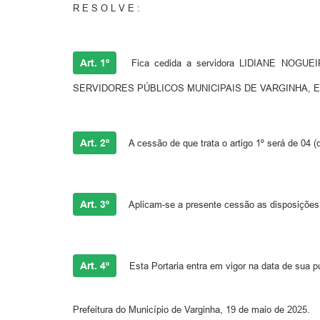
R E S O L V E :
Art. 1º
Fica cedida a servidora LIDIANE NOGUE
SERVIDORES PÚBLICOS MUNICIPAIS DE VARGINHA, ELÓI 
Art. 2º
A cessão de que trata o artigo 1º será de 04 
Art. 3º
Aplicam-se a presente cessão as disposições
Art. 4º
Esta Portaria entra em vigor na data de sua p
Prefeitura do Município de Varginha, 19 de maio de 2025.