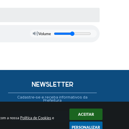
Volume
NEWSLETTER
Cadastre-se e receba informativos da
Prefeitura
ACEITAR
 com a nossa
Política de Cookies
e
PERSONALIZAR