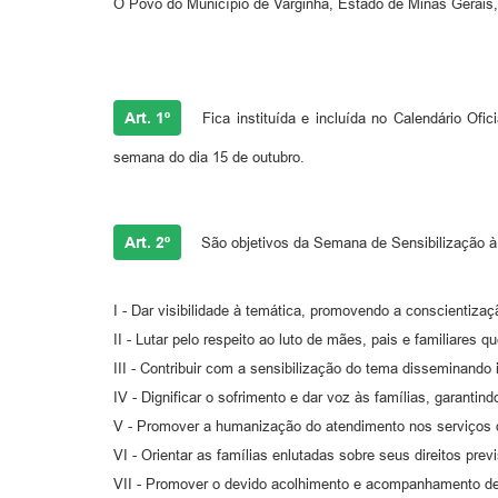
O Povo do Município de Varginha, Estado de Minas Gerais,
Art. 1º
Fica instituída e incluída no Calendário Of
semana do dia 15 de outubro.
Art. 2º
São objetivos da Semana de Sensibilização à P
I - Dar visibilidade à temática, promovendo a conscientizaç
II - Lutar pelo respeito ao luto de mães, pais e familiares
III - Contribuir com a sensibilização do tema disseminando
IV - Dignificar o sofrimento e dar voz às famílias, garanti
V - Promover a humanização do atendimento nos serviços de
VI - Orientar as famílias enlutadas sobre seus direitos pre
VII - Promover o devido acolhimento e acompanhamento de m