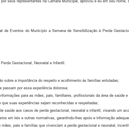
 por seus representantes na Câmara Municipal, aprovou e eu em seu nome, s
icial de Eventos do Município a Semana de Sensibilização à Perda Gestacio
erda Gestacional, Neonatal e Infantil:
ão sobre a importância do respeito e acolhimento às famílias enlutadas;
 que passam por essa experiência dolorosa;
 informações para as mães, pais, familiares, profissionais da área de saúde e
ndo que suas experiências sejam reconhecidas e respeitadas;
 saúde aos casos de perda gestacional, neonatal e infantil, visando um aco
vistos em leis e outras normativas, garantindo-lhes apoio e informação adequa
ães, pais e famílias que vivenciam a perda gestacional e neonatal, incentiv