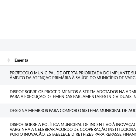
c
Ementa
Ementa
PROTOCOLO MUNICIPAL DE OFERTA PRIORIZADA DO IMPLANTE S
ÂMBITO DA ATENÇÃO PRIMÁRIA À SAÚDE DO MUNICÍPIO DE VAR
DISPÕE SOBRE OS PROCEDIMENTOS A SEREM ADOTADOS NA ADMI
PARA A EXECUÇÃO DE EMENDAS PARLAMENTARES INDIVIDUAIS IM
DESIGNA MEMBROS PARA COMPOR O SISTEMA MUNICIPAL DE AUD
DISPÕE SOBRE A POLÍTICA MUNICIPAL DE INCENTIVO À INOVAÇÃO
VARGINHA A CELEBRAR ACORDO DE COOPERAÇÃO INSTITUCION
PORTO INOVAÇÃO, ESTABELECE DIRETRIZES PARA REPASSE FINAN