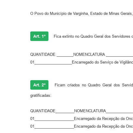
O Povo do Município de Varginha, Estado de Minas Gerais,
Art. 1º
Fica extinto no Quadro Geral dos Servidores 
QUANTIDADE ________NOMENCLATURA ______________
01__________________Encarregado do Serviço de Vigilân
Art. 2º
Ficam criados no Quadro Geral dos Servido
gratificadas:
QUANTIDADE_________NOMENCLATURA_______________
01___________________Encarregado da Recepção da Oncol
01___________________Encarregado da Recepção da Onc