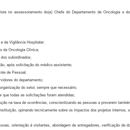
iste no assessoramento do(a) Chefe do Departamento de Oncologia e do(a)
 da Vigilância Hospitalar;
co da Oncologia Clínica;
o dos subordinados;
tão, após solicitação do médico assistente;
role de Pessoal;
rvidores do departamento;
organização do setor, sempre que necessário;
ar que todas as solicitações foram atendidas;
edução na taxa de ocorrências, conscientizando as pessoas a proverem também
 Instituição, opinando tecnicamente sobre os impactos dos projetos internos,
pessoas, orientação à visitantes, abordagem de entregadores, verificação de