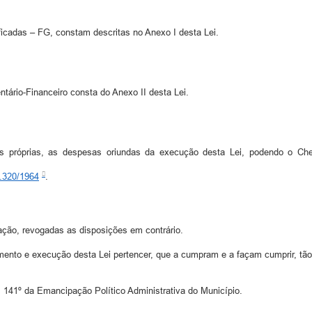
ficadas – FG, constam descritas no Anexo I desta Lei.
ário-Financeiro consta do Anexo II desta Lei.
s próprias, as despesas oriundas da execução desta Lei, podendo o Che
4.320/1964
.
ação, revogadas as disposições em contrário.
mento e execução desta Lei pertencer, que a cumpram e a façam cumprir, tã
; 141º da Emancipação Político Administrativa do Município.