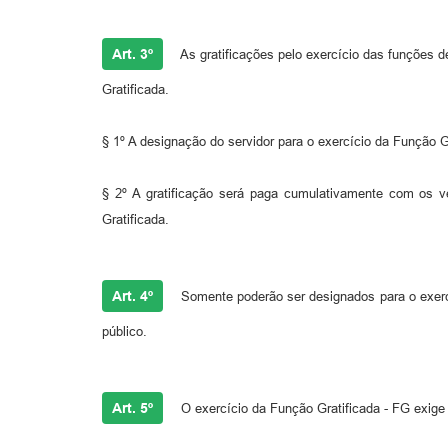
Art. 3º
As gratificações pelo exercício das funções d
Gratificada.
§ 1º A designação do servidor para o exercício da Função G
§ 2º A gratificação será paga cumulativamente com os ve
Gratificada.
Art. 4º
Somente poderão ser designados para o exercí
público.
Art. 5º
O exercício da Função Gratificada - FG exige