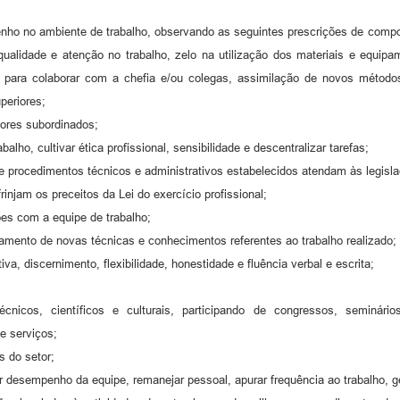
ho no ambiente de trabalho, observando as seguintes prescrições de comport
ia, qualidade e atenção no trabalho, zelo na utilização dos materiais e equ
e para colaborar com a chefia e/ou colegas, assimilação de novos métodos 
periores;
dores subordinados;
alho, cultivar ética profissional, sensibilidade e descentralizar tarefas;
e procedimentos técnicos e administrativos estabelecidos atendam às legisla
injam os preceitos da Lei do exercício profissional;
ões com a equipe de trabalho;
amento de novas técnicas e conhecimentos referentes ao trabalho realizado;
va, discernimento, flexibilidade, honestidade e fluência verbal e escrita;
cnicos, científicos e culturais, participando de congressos, seminário
e serviços;
s do setor;
liar desempenho da equipe, remanejar pessoal, apurar frequência ao trabalho, g