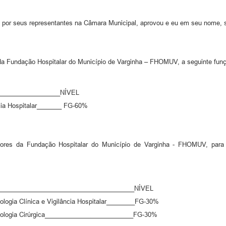
 por seus representantes na Câmara Municipal, aprovou e eu em seu nome, s
da Fundação Hospitalar do Município de Varginha – FHOMUV, a seguinte funçã
________________NÍVEL
cia Hospitalar_______ FG-60%
res da Fundação Hospitalar do Município de Varginha - FHOMUV, para int
____________________________________NÍVEL
ogia Clínica e Vigilância Hospitalar________FG-30%
ologia Cirúrgica_________________________FG-30%