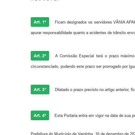
Art. 1º
Ficam designados os servidores VÂNIA A
apurar responsabilidade quanto a acidentes de trânsito en
Art. 2º
A Comissão Especial terá o prazo máximo d
circunstanciado, podendo este prazo ser prorrogado por igua
Art. 3°
Dilatado o prazo previsto no artigo anterior, 
Art. 4º
Esta Portaria entra em vigor na data de sua p
Prefeitura do Município de Varginha, 16 de dezembro de 20