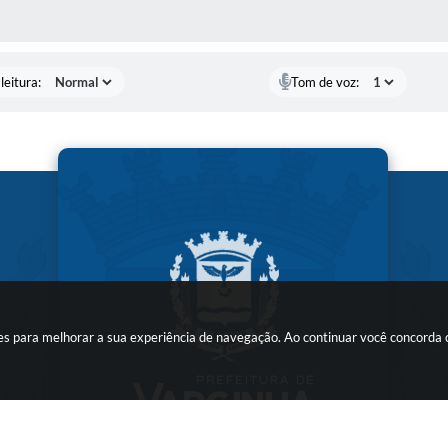
AS MÍDIAS
leitura:
Tom de voz:
kies para melhorar a sua experiência de navegação. Ao continuar você concorda