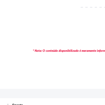
* Nota: O conteúdo disponibilizado é meramente informa
c
Ementa