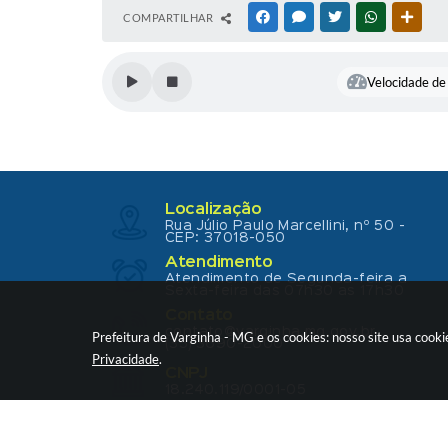
COMPARTILHAR
FACEBOOK
MESSENGER
TWITTER
WHATSAPP
OUTR
Velocidade de 
Localização
Rua Júlio Paulo Marcellini, nº 50 -
CEP: 37018-050
Atendimento
Atendimento de Segunda-feira a
Sexta-feira das 07h30 as 17h30
Contato
contato@varginha.mg.gov.br
Prefeitura de Varginha - MG e os cookies: nosso site usa coo
(35) 3690-2000
Privacidade
.
CNPJ
18.240.119/0001-05