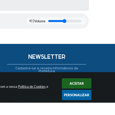
Volume
NEWSLETTER
Cadastre-se e receba informativos da
Prefeitura
ACEITAR
 com a nossa
Política de Cookies
e
PERSONALIZAR