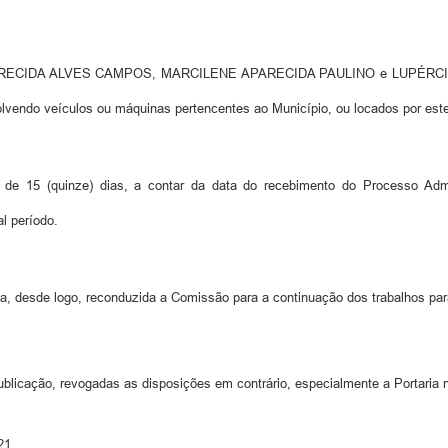
PARECIDA ALVES CAMPOS, MARCILENE APARECIDA PAULINO e LUPÉRCIO SA
volvendo veículos ou máquinas pertencentes ao Município, ou locados por est
e 15 (quinze) dias, a contar da data do recebimento do Processo Admini
l período.
fica, desde logo, reconduzida a Comissão para a continuação dos trabalhos par
ublicação, revogadas as disposições em contrário, especialmente a Portaria 
21.