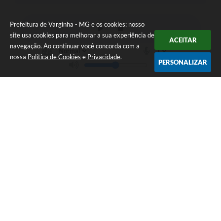
Prefeitura de Varginha - MG e os cookies: nosso
site usa cookies para melhorar a sua experiência de
ACEITAR
navegação. Ao continuar você concorda com a
nossa
Política de Cookies
e
Privacidade
.
PERSONALIZAR
Telefone: (35) 3690-2000
Endereço: Rua Júlio Paulo Marcellini, nº 50 | CEP: 37018-050
Atendimento de Segunda-feira a Sexta-feira das 07h30 as 17h30
CNPJ: 18.240.119/0001-05
Prefeitura de Varginha - MG
Versão do Sistema:
3.5.3 - 19/06/2026
Portal atualizado em:
06/08/2026 15:37
Dados Abertos
Copyright Instar - 2006-2026. Todos os direitos reservados -
Instar Tecnologia