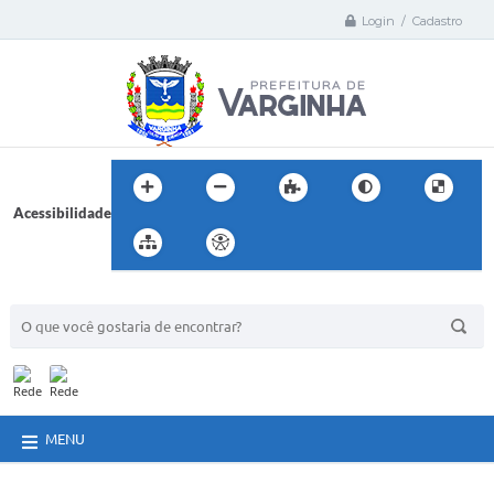
Login / Cadastro
Acessibilidade
BUSCA DO SITE:
MENU