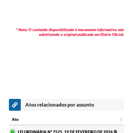
* Nota: O conteúdo disponibilizado é meramente informativo não
substituindo o original publicado em Diário Oficial.
Atos relacionados por assunto
c
Ato
Ato
LEI ORDINÁRIA Nº 7525, 19 DE FEVEREIRO DE 2026