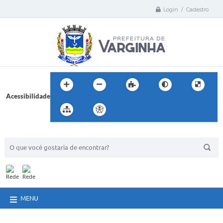
Login / Cadastro
Acessibilidade
BUSCA DO SITE:
MENU