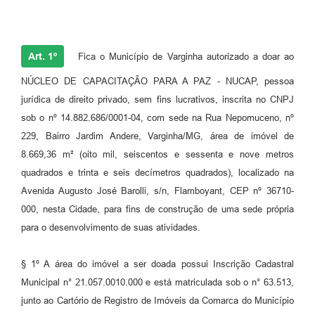
Art. 1º
Fica o Município de Varginha autorizado a doar ao
NÚCLEO DE CAPACITAÇÃO PARA A PAZ - NUCAP, pessoa
jurídica de direito privado, sem fins lucrativos, inscrita no CNPJ
sob o nº 14.882.686/0001-04, com sede na Rua Nepomuceno, nº
229, Bairro Jardim Andere, Varginha/MG, área de imóvel de
8.669,36 m² (oito mil, seiscentos e sessenta e nove metros
quadrados e trinta e seis decímetros quadrados), localizado na
Avenida Augusto José Barolli, s/n, Flamboyant, CEP nº 36710-
000, nesta Cidade, para fins de construção de uma sede própria
para o desenvolvimento de suas atividades.
§ 1º A área do imóvel a ser doada possui Inscrição Cadastral
Municipal n° 21.057.0010.000 e está matriculada sob o n° 63.513,
junto ao Cartório de Registro de Imóveis da Comarca do Município