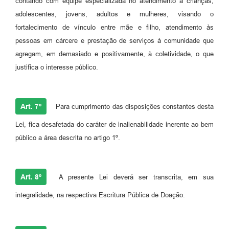
contando com equipe especializada no atendimento a crianças,
adolescentes, jovens, adultos e mulheres, visando o
fortalecimento de vínculo entre mãe e filho, atendimento às
pessoas em cárcere e prestação de serviços à comunidade que
agregam, em demasiado e positivamente, à coletividade, o que
justifica o interesse público.
Art. 7º
Para cumprimento das disposições constantes desta
Lei, fica desafetada do caráter de inalienabilidade inerente ao bem
público a área descrita no artigo 1º.
Art. 8º
A presente Lei deverá ser transcrita, em sua
integralidade, na respectiva Escritura Pública de Doação.