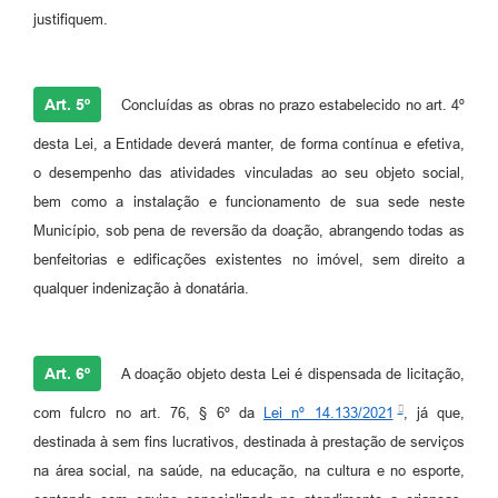
justifiquem.
Art. 5º
Concluídas as obras no prazo estabelecido no art. 4º
desta Lei, a Entidade deverá manter, de forma contínua e efetiva,
o desempenho das atividades vinculadas ao seu objeto social,
bem como a instalação e funcionamento de sua sede neste
Município, sob pena de reversão da doação, abrangendo todas as
benfeitorias e edificações existentes no imóvel, sem direito a
qualquer indenização à donatária.
Art. 6º
A doação objeto desta Lei é dispensada de licitação,
com fulcro no art. 76, § 6º da
Lei nº 14.133/2021
, já que,
destinada à sem fins lucrativos, destinada à prestação de serviços
na área social, na saúde, na educação, na cultura e no esporte,