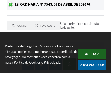
LEI ORDINÁRIA Nº 7543, 08 DE ABRIL DE 2026
Seja o primeiro a curtir esta
GOSTEI
NÃO GOSTEI
legislação.
Prefeitura de Varginha - MG e os cookies: nosso
COMPARTILHAR
site usa cookies para melhorar a sua experiência de
ACEITAR
navegação. Ao continuar você concorda com a
nossa
Política de Cookies
e
Privacidade
.
PERSONALIZAR