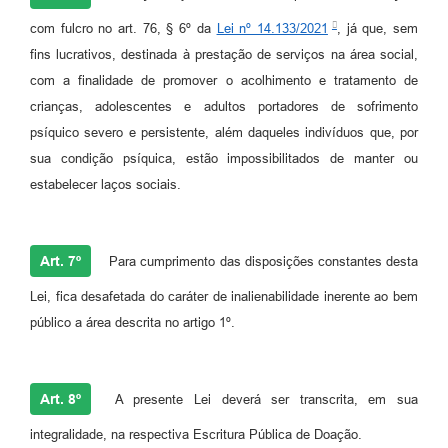
com fulcro no art. 76, § 6º da
Lei nº 14.133/2021
, já que, sem
fins lucrativos, destinada à prestação de serviços na área social,
com a finalidade de promover o acolhimento e tratamento de
crianças, adolescentes e adultos portadores de sofrimento
psíquico severo e persistente, além daqueles indivíduos que, por
sua condição psíquica, estão impossibilitados de manter ou
estabelecer laços sociais.
Art. 7º
Para cumprimento das disposições constantes desta
Lei, fica desafetada do caráter de inalienabilidade inerente ao bem
público a área descrita no artigo 1º.
Art. 8º
A presente Lei deverá ser transcrita, em sua
integralidade, na respectiva Escritura Pública de Doação.