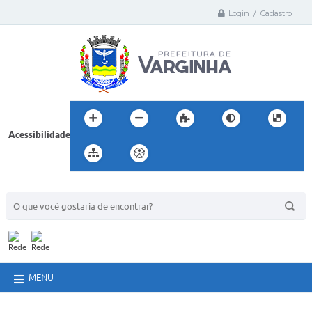
Login / Cadastro
Acessibilidade
BUSCA DO SITE:
MENU