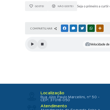
Seja o primeiro a curtir 
GOSTEI
NÃO GOSTEI
COMPARTILHAR
FACEBOOK
MESSENGER
TWITTER
WHATSAPP
OUTR
Velocidade de 
Localização
Rua Júlio Paulo Marcellini, nº 50 -
CEP: 37018-050
Atendimento